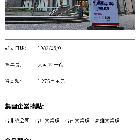
設立日期:
1982/08/01
董事長:
大河内 一彦
資本額:
1,275百萬元
集團企業據點:
台北總公司、台中營業處、台南營業處、高雄營業處